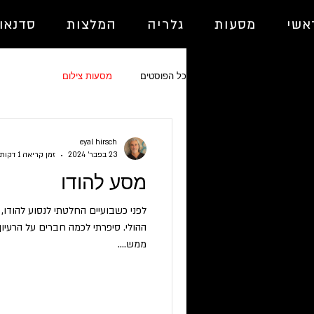
אשי
מסעות
גלריה
המלצות
סדנאו
כל הפוסטים
מסעות צילום
eyal hirsch
23 בפבר׳ 2024
זמן קריאה 1 דקות
מסע להודו
לפני כשבועיים החלטתי לנסוע להודו
ההולי. סיפרתי לכמה חברים על הרעיו
ממש....