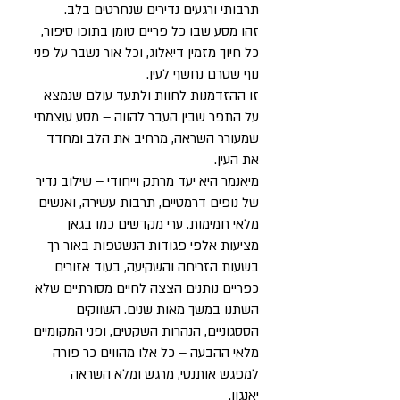
תרבותי ורגעים נדירים שנחרטים בלב.
זהו מסע שבו כל פריים טומן בתוכו סיפור,
כל חיוך מזמין דיאלוג, וכל אור נשבר על פני
נוף שטרם נחשף לעין.
זו ההזדמנות לחוות ולתעד עולם שנמצא
על התפר שבין העבר להווה – מסע עוצמתי
שמעורר השראה, מרחיב את הלב ומחדד
את העין.
מיאנמר היא יעד מרתק וייחודי – שילוב נדיר
של נופים דרמטיים, תרבות עשירה, ואנשים
מלאי חמימות. ערי מקדשים כמו בגאן
מציעות אלפי פגודות הנשטפות באור רך
בשעות הזריחה והשקיעה, בעוד אזורים
כפריים נותנים הצצה לחיים מסורתיים שלא
השתנו במשך מאות שנים. השווקים
הססגוניים, הנהרות השקטים, ופני המקומיים
מלאי ההבעה – כל אלו מהווים כר פורה
למפגש אותנטי, מרגש ומלא השראה
יאנגון.