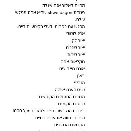
החיים באיזור אגם אינלה
פגודת shwe dagon שהיא אחת מפלאי
עולם.
מפגש עם כפריים ובעלי מקצוע יחודיים:
אריג לוטוס
יצור לק
יצור סיגרים
יצור סירות
חקלאות צפה
אורח חיי דייגים
באגן
מנדליי
שייט באגם אינלה
מנזרים החתולים הקופצים
שווקים מקומיים
ביקור במנזר שבו חיים ולומדים מעל 1000
נזירים. נחווה את אורח החיים
מקדשים מרהיבים