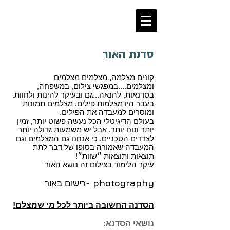
אייל הירש
Eyal Hirsch
סדנת האור
קונים מצלמה, מצלמים מצלמים
ומצלמים....במפגשי צילום, במשפחה,
בסדנאות, להנאה...גם ובעיקר להינות ולחוות.
בעבר היו מצלמות פילים, מצלמים תמונות
ומוסרים למעבדה את הפילים.
בעולם הדיגיטלי הכל נעשה פשוט יותר, זמין
יותר ונוח יותר, אבל יש משמעות גדולה יותר
לצדדים הטכניים, כי אנחנו גם המצלמים וגם
המעבדה שאמורה בסופו של דבר לתת
תוצאות ותוצאות ״שוות״!
עיקר הלימוד בצילום זה נושא האור
-
photography
רישום באור
הסדנה החשובה ביותר לכל מי שמצלם!
נושאי הסדנא: