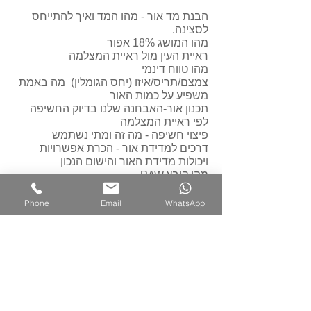
הבנת מד אור - מהו המד ואיך להתייחס
לסצינה.
מהו המושג 18% אפור
ראיית העין מול ראיית המצלמה
מהו טווח דינמי
צמצם/תריס/איזו (יחס הגומלין) מה באמת
משפיע על כמות האור
תכנון אור-האבחנה שלנו בדיוק החשיפה
לפי ראיית המצלמה
פיצוי חשיפה - מה זה ומתי נשתמש
דרכים למדידת אור - הכרת אפשרויות
ויכולות מדידת האור והישום הנכון
מהו קובץ
RAW
כלים יעודיים לעיבוד בתוכנת פוטושופ
פלאש - מדוע ומתי משתמשים בפלאש
Phone
Email
WhatsApp
הסדנה בנויה מ 5 מפגשים
לקבלת פרטים
כתבה בנושא מסעות צילום עם