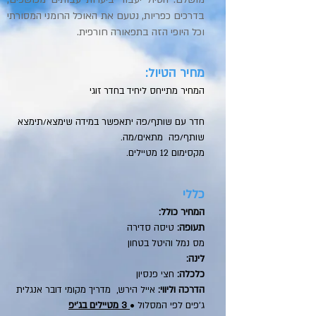
בדרכים כפריות, נטעם את האוכל הרומני המסורתי
וכל היופי הזה בתפאורה חורפית.
:מחיר הטיול
המחיר מתייחס ליחיד בחדר זוגי
חדר עם שותף/פה יתאפשר במידה שימצא/תימצא
שותף/פה מתאים/מה.
מקסימום 12 מטיילים.
כללי
:המחיר כולל
תעופה:
טיסה סדירה
מס נמל והיטל בטחון
:לינה
כלכלה:
חצי פנסיון
הדרכה וליווי:
אייל הירש, מדריך מקומי דובר אנגלית
ג׳פים לפי המסלול •
3 מטיילים בג׳יפ