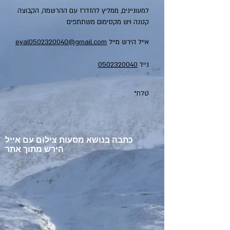
למעוניינים, ממליץ להזדרז עם ההרשמה, הקבוצה
קטנה ויש מקסימום משתתפים
אייל הירש מייל
eyal0502320040@gmail.com
נייד
0502320040
*טלח
כתבה בנושא מסעות צילום עם אייל
הירש מתוך אתר