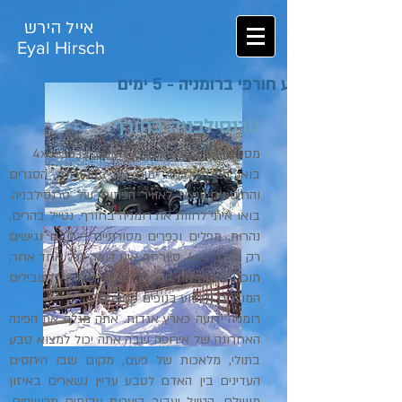
אייל הירש
Eyal Hirsch
מסע חורפי ברומניה - 5 ימים
טרנסילבניה בחורף
מסע צילום בטרנסילבניה, רומניה, ברכבי 4
4
X
בואו נשכח לכמה ימים את הקורונה, הסגרים
והחיסונים ונצא לאוויר הפתוח של טרנסילבניה.
בואו איתי לחוות את רומניה בחורף. נטייל בהרים,
נהרות, מפלים וכפרים מסורתיים - רובם נגישים
רק ברכב 4
4. סיור זה אינו דומה לכל אחד אחר;
X
תוכלו לחוות את הנופים והחיים שמחוץ לשבילים
המוכרים ולנסוע בנופים קסומים.
רומניה ידועה כארץ אגדות. אתה מגלה את הפינה
האחרונה של אירופה שבה אתה יכול למצוא טבע
בתולי, מלאכות של פעם, מקום שבו היחסים
העדינים בין האדם לטבע עדיין נשארים באיזון
מושלם. הטיול יעבור ביערות עבותים מכושפים,