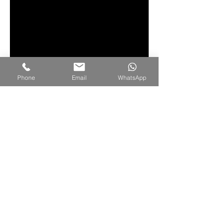
Phone
Email
WhatsApp
:מחיר הטיול
תוספת לחדר יחיד
380$
כללי
המחיר כולל לינה בבית מלון והדרכה ע״י
הצלם אייל הירש
ההגעה לניו יורק באופן עצמאי
מחיר הטיול הינו לאדם בחדר זוגי
לינה-
בבית מלון ברמה טובה במרכז מנהטן
קבוצה קטנה, מה שמאפשר יחס אישי
והתנהלות
מגובשת