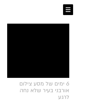
אייל הירש
Eyal Hirsch
6 ימים של מסע צילום
אורבני בעיר שלא נחה
לרגע
בפברואר האחרון נסעתי אליה לביקור. אני