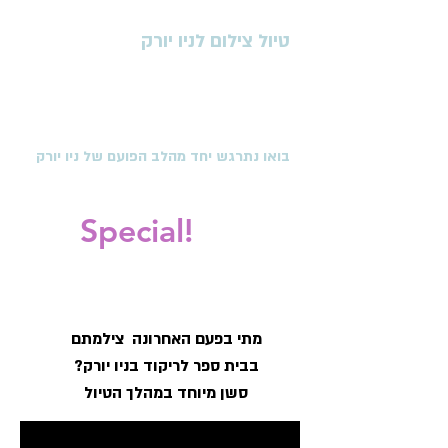
סטודיו לריקוד
,
סנטרל פארק, טיים סקוור,
טיול צילום לניו יורק
סוהו, גשר ברוקלין, צ׳יינה טאון,
ליטל איטלי, סטטן איילנד, גרנד סנטרל, וורלד
טרייד סנטר,
קו הרקיע של ניו יורק ועוד
בואו נתרגש יחד מהלב הפועם של ניו יורק
Special!
מתי בפעם האחרונה
צילמתם
בבית ספר לריקוד
בניו יורק?
סשן מיוחד
במהלך הטיול